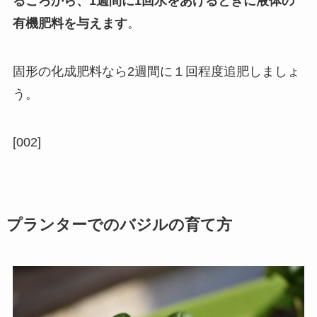
るころから、1週間に1回水をあげるときに液体の
有機肥料を与えます
。
固形の化成肥料なら2週間に１回程度追肥しましょ
う。
[002]
プランターでのバジルの育て方