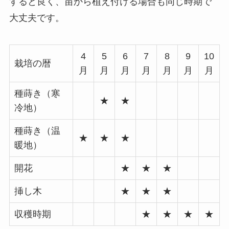
すると良く、苗から植え付ける場合も同じ時期で
大丈夫です。
4
5
6
7
8
9
10
栽培の暦
月
月
月
月
月
月
月
種蒔き（寒
★
★
冷地）
種蒔き（温
★
★
★
暖地）
開花
★
★
★
挿し木
★
★
★
収穫時期
★
★
★
★