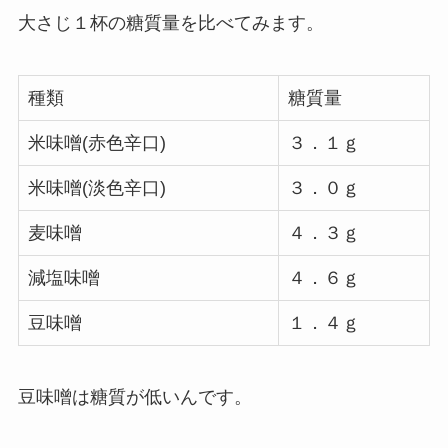
大さじ１杯の糖質量を比べてみます。
種類
糖質量
米味噌(赤色辛口)
３．１ｇ
米味噌(淡色辛口)
３．０ｇ
麦味噌
４．３ｇ
減塩味噌
４．６ｇ
豆味噌
１．４ｇ
豆味噌は糖質が低い
んです。