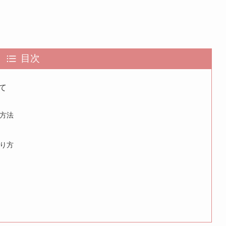
目次
て
方法
り方