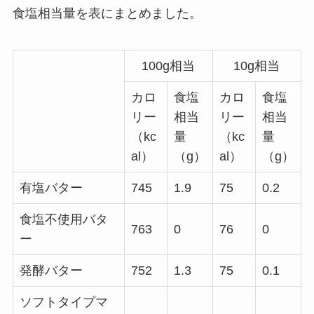
食塩相当量を表にまとめました。
100g相当
10g相当
カロ
食塩
カロ
食塩
リー
相当
リー
相当
（kc
量
（kc
量
al）
（g）
al）
（g）
有塩バター
745
1.9
75
0.2
食塩不使用バタ
763
0
76
0
ー
発酵バター
752
1.3
75
0.1
ソフトタイプマ