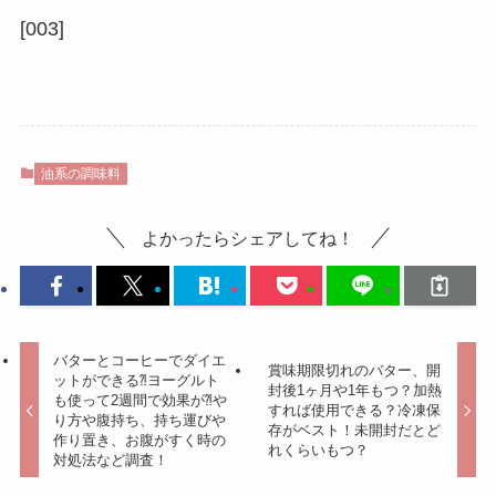
[003]
油系の調味料
よかったらシェアしてね！
バターとコーヒーでダイエ
賞味期限切れのバター、開
ットができる⁈ヨーグルト
封後1ヶ月や1年もつ？加熱
も使って2週間で効果が⁈や
すれば使用できる？冷凍保
り方や腹持ち、持ち運びや
存がベスト！未開封だとど
作り置き、お腹がすく時の
れくらいもつ？
対処法など調査！