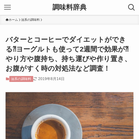
調味料辞典
ホーム
油系の調味料
バターとコーヒーでダイエットができ
る⁈ヨーグルトも使って2週間で効果が⁈
やり方や腹持ち、持ち運びや作り置き、
お腹がすく時の対処法など調査！
2019年8月14日
油系の調味料